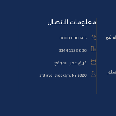
معلومات الاتصال
666 888 0000
 غير
000 1122 3344
فريق عمل الموقع
سلم
5320 3rd ave, Brooklyn, NY