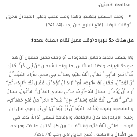
مدافعة الأخبثين.
وقت التسعير بجهنم، وهذا وقت غضب وعلى العبد أن يتحرى
أوقات الرضا… (فتح الباري لابن رجب (4/ 241)
هل هناك حدّ للإبراد (وقت معين تقام الصلاة بعده):
ولا يمكننا تحديد دقائق معدودات أو وقت معين فنقول أن هذا
هو حدّ الإبراد، ولكننا نستأنس بما رواه الشيخان عَنْ أَبِي ذَرٍّ، قَالَ:
كُنَّا مَعَ النَّبِيِّ صَلَّى اللهُ عَلَيْهِ وَسَلَّمَ فِي سَفَرٍ، فَأَرَادَ المُؤَذِّنُ
أَنْ يُؤَذِّنَ، فَقَالَ لَهُ: «أَبْرِدْ»، ثُمَّ أَرَادَ أَنْ يُؤَذِّنَ، فَقَالَ لَهُ: «أَبْرِدْ»، ثُمَّ
أَرَادَ أَنْ يُؤَذِّنَ، فَقَالَ لَهُ: «أَبْرِدْ» حَتَّى سَاوَى الظِّلُّ التُّلُولَ، فَقَالَ
النَّبِيُّ صَلَّى اللهُ عَلَيْهِ وَسَلَّمَ: «إِنَّ شِدَّةَ الحَرِّ مِنْ فَيْحِ جَهَنَّمَ»،
والمقصود بقوله (فَأَرَادَ المُؤَذِّنُ أَنْ يُؤَذِّنَ) أي أن يقيم، قال ابن
رجب: الإبراد إنما كان بالإقامة، والإقامة تسمى أذاناً، كما في
قوله – صَلَّى اللهُ عَلَيْهِ وَسَلَّمَ -: ” بين كل أذانين صلاة”، ومراده:
بين الأذان والإقامة… (فتح الباري لابن رجب (4/ 250).