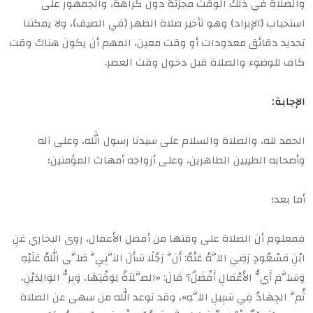
والصلاة في ذلك الوقت مجزئة دون كراهة، والجمهور على
استحباب (الإبراد) وهو تأخير صلاة الظهر (في الصيف)، ولا يمكننا
تحديد دقائق معدودات أو وقت معين، المهم أن يكون هناك وقت
كاف للوضوء والصلاة قبل دخول وقت العصر.
الإجابة:
الحمد لله، والصلاة والسلام على سيدنا رسول الله، وعلى آله
وأصحابه الطيبين الطاهرين، وعلى أزواجه أمهات المؤمنين؛
أما بعد؛
فمعلوم أن الصلاة على وقتها من أفضل الأعمال، روى البخاري عَنِ
ابْنِ مَسْعُودٍ رَضِيَ اللَّهُ عَنْهُ: أَنَّ رَجُلًا سَأَلَ النَّبِيَّ صَلَّى اللهُ عَلَيْهِ
وَسَلَّمَ أَيُّ الأَعْمَالِ أَفْضَلُ؟ قَالَ: «الصَّلاَةُ لِوَقْتِهَا، وَبِرُّ الوَالِدَيْنِ،
ثُمَّ الجِهَادُ فِي سَبِيلِ اللَّهِ»، وقد توعد الله من سهى عن الصلاة