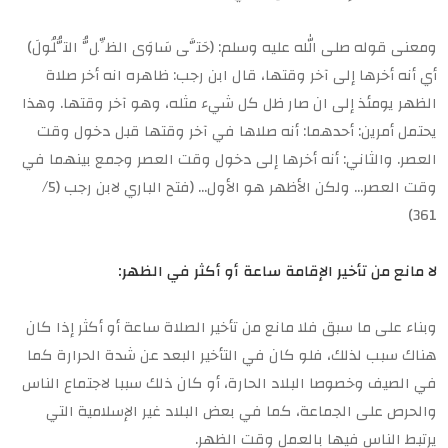
ومعنى قوله صلى الله عليه وسلم: (حَتَّى سَاوَى الظِّلُّ التُّلُولَ)
أي أنه أخرها إلى آخر وقتها، قال ابن رجب: ظاهره انه أخر صلاة
الظهر يومئذ إلى ان صار ظل كل شيء مثله، وهو آخر وقتها. وهذا
يحتمل أمرين: أحدهما: أنه صلاها في آخر وقتها قبل دخول وقت
العصر. والثاني: أنه أخرها إلى دخول وقت العصر وجمع بينهما في
وقت العصر… ولكن الأظهر هو الأول… (فتح الباري لابن رجب (5/
361)
لا مانع من تأخير الإقامة ساعة أو أكثر في الظهر:
وبناء على ما سبق فلا مانع من تأخير الصلاة ساعة أو أكثر إذا كان
هناك سبب لذلك، فلو كان في التأخير البعد عن شدة الحرارة كما
في الصيف وخصوصا البلاد الحارة، أو كان ذلك سببا لاجتماع الناس
والحرص على الجماعة، كما في بعض البلاد غير الإسلامية التي
يرتبط الناس فيها بالعمل وقت الظهر.