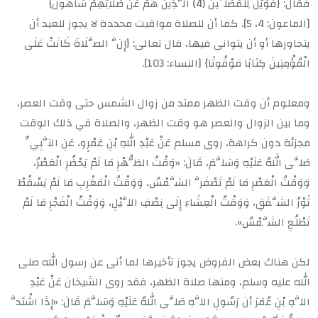
فقال: {فَوَيْلٌ لِلْمُصَلِّينَ (4) الَّذِينَ هُمْ عَنْ صَلَاتِهِمْ سَاهُونَ}
[الماعون: 4، 5]. كما أن للصلاة مواقيت محددة لا يجوز للعبد أن
يتجاوزها أو أن يتوانى فيها، قال تعالى: {إِنَّ الصَّلَاةَ كَانَتْ عَلَى
الْمُؤْمِنِينَ كِتَابًا مَوْقُوتًا} [النساء: 103].
ومعلوم أن وقت الظهر ممتد من زوال الشمس حتى وقت العصر،
وما بين الزوال والعصر هو وقت الظهر، والصلاة في ذلك الوقت
مجزئة دون كراهة، روى مسلم عَنْ عَبْدِ اللهِ بْنِ عَمْرٍو، عَنِ النَّبِيِّ
صَلَّى اللهُ عَلَيْهِ وَسَلَّمَ، قَالَ: «وَقْتُ الظُّهْرِ مَا لَمْ يَحْضُرِ الْعَصْرُ،
وَوَقْتُ الْعَصْرِ مَا لَمْ تَصْفَرَّ الشَّمْسُ، وَوَقْتُ الْمَغْرِبِ مَا لَمْ يَسْقُطْ
ثَوْرُ الشَّفَقِ، وَوَقْتُ الْعِشَاءِ إِلَى نِصْفِ اللَّيْلِ، وَوَقْتُ الْفَجْرِ مَا لَمْ
تَطْلُعِ الشَّمْسُ».
لكن هناك بعض الفروض يجوز تأخيرها لما أتى عن رسول الله صلى
الله عليه وسلم، ومنها صلاة الظهر، فقد روى الشيخان عَنْ عَبْدِ
اللَّهِ بْنِ عُمَرَ أن رَسُولِ اللَّهِ صَلَّى اللهُ عَلَيْهِ وَسَلَّمَ قَالَ: «إِذَا اشْتَدَّ