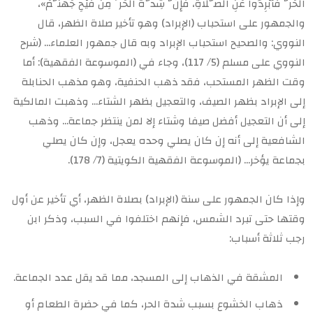
الحَرُّ فَأَبْرِدُوا عَنِ الصَّلاَةِ، فَإِنَّ شِدَّةَ الحَرِّ مِنْ فَيْحِ جَهَنَّمَ»،
والجمهور على استحباب (الإبراد) وهو تأخير صلاة الظهر، قال
النووي: والصحيح استحباب الإبراد وبه قال جمهور العلماء… (شرح
النووي على مسلم (5/ 117)، وجاء في (الموسوعة الفقهية): أما
وقت الظهر المستحب، فقد ذهب الحنفية، وهو مذهب الحنابلة
إلى الإبراد بظهر الصيف، والتعجيل بظهر الشتاء… وذهبت المالكية
إلى أن التعجيل أفضل صيفا وشتاء إلا لمن ينتظر جماعة… وذهب
الشافعية إلى أنه إن كان يصلي وحده يعجل، وإن كان يصلي
بجماعة يؤخر… (الموسوعة الفقهية الكويتية (7/ 178).
وإذا كان الجمهور على سنة (الإبراد) بصلاة الظهر، أي تأخير عن أول
وقتها حتى تبرد الشمس، فإنهم اختلفوا في السبب، وذكر ابن
رجب ثلاثة أسباب:
المشقة في الذهاب إلى المسجد، مما قد يقل عدد الجماعة.
ذهاب الخشوع بسبب شدة الحر، كما في حضرة الطعام أو