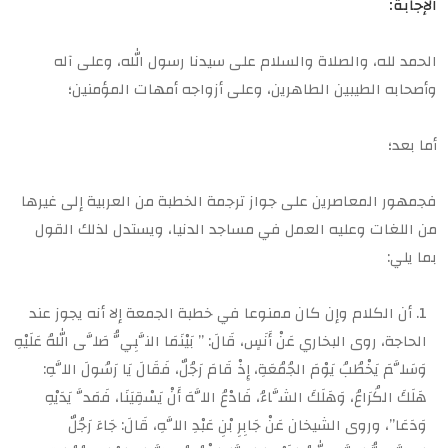
الإجابة:
الحمد لله، والصلاة والسلام على سيدنا رسول الله، وعلى آله
وأصحابه الطيبين الطاهرين، وعلى أزواجه أمهات المؤمنين؛
أما بعد؛
فجمهور المعاصرين على جواز ترجمة الخطبة من العربية إلى غيرها
من اللغات وعليه العمل في مساجد الدنيا، ويستدل لذلك القول
بما يلي:
أن الكلام وإن كان ممنوعا في خطبة الجمعة إلا أنه يجوز عند
الحاجة، روى البخاري عَنْ أَنَسٍ، قَالَ: ” بَيْنَمَا النَّبِيُّ صَلَّى اللهُ عَلَيْهِ
وَسَلَّمَ يَخْطُبُ يَوْمَ الجُمُعَةِ، إِذْ قَامَ رَجُلٌ، فَقَالَ يَا رَسُولَ اللَّهِ:
هَلَكَ الكُرَاعُ، وَهَلَكَ الشَّاءُ، فَادْعُ اللَّهَ أَنْ يَسْقِيَنَا، فَمَدَّ يَدَيْهِ
وَدَعَا”، وروى الشيخان عَنْ جَابِرِ بْنِ عَبْدِ اللَّهِ، قَالَ: جَاءَ رَجُلٌ