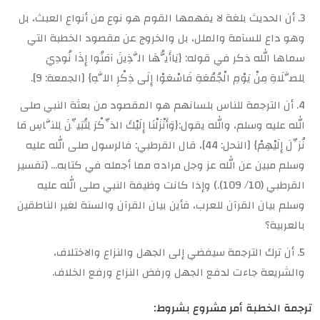
أن الحديث بلغة لا يفهمها القوم هو نوع من أنواع العبث، بل
وهو داع للسآمة والملل، بل والخروج عن مقصود الخطبة التي
سماها الله ذكر في قوله: {يَاأَيُّهَا الَّذِينَ آمَنُوا إِذَا نُودِيَ
لِلصَّلَاةِ مِنْ يَوْمِ الْجُمُعَةِ فَاسْعَوْا إِلَى ذِكْرِ اللَّهِ} [الجمعة: 9].
أن الترجمة للناس بلسانهم هو المقصود من بعثة النبي صلى
الله عليه وسلم، والله يقول:{وَأَنْزَلْنَا إِلَيْكَ الذِّكْرَ لِتُبَيِّنَ لِلنَّاسِ مَا
نُزِّلَ إِلَيْهِمْ} [النحل: 44]، قال القرطبي: فالرسول صلى الله عليه
وسلم مبين عن الله عز وجل مراده مما أجمله في كتابه… (تفسير
القرطبي (10/ 109).) وإذا كانت وظيفة النبي صلى الله عليه
وسلم بيان القرآن للعرب، فأين بيان القرآن والسنة لغير الناطقين
بالعربية؟
أن ترك الترجمة سيفضي إلى الجهل والنزاع والاختلاف،
والشريعة جاءت لدفع الجهل ورفض النزاع ورفع الخلاف.
ترجمة الخطبة أمر مشروع بشروط: