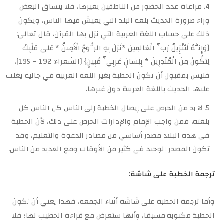
مراعاة عدد الحضور من الناطقين بغيرها، فلا ينساق البعض
وراء ضرورة الحديث بلغة البلد التي يعيش فيها الناس، ويكون
ذلك على حساب اللغة العربية التي نزل بها القرآن، قال تعالى:
{وَإِنَّهُ لَتَنْزِيلُ رَبِّ الْعَالَمِينَ *نَزَلَ بِهِ الرُّوحُ الْأَمِينُ * عَلَى قَلْبِكَ
لِتَكُونَ مِنَ الْمُنْذِرِينَ * بِلِسَانٍ عَرَبِيٍّ مُبِينٍ} [الشعراء: 192 – 195]،
فليس بمقبول أن تكون الخطبة بغير اللغة العربية في جالية يغلب
عليها الحديث باللغة العربية دون غيرها.
لا بد من الحرص على إيصال الخطبة إلى الناس كل الناس كل
بلغته، فمن واجب الإمام والإدارات الحرص على ذلك، لأن الخطبة
في هذه البلاد مصدر أساسي من مصادر الدعوة والتعليم، وقد
تكون المصدر الوحيد في كثير من الأوقات ومع العديد من الناس.
ترجمة الخطبة على شاشة:
وأما ترجمة الخطبة على شاشة أثناء الجمعة، فهذا يعني أن تكون
الخطبة مكتوبة مسبقا، وأنها ستعرض مع قراءة الخطيب لها؛ فلا