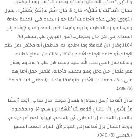
وَالنَّبِيُّ صَلَّى اللهُ عَلَيْهِ وَسَلَّمَ يَخْطُبُ النَّاسَ يَوْمَ الجُمُعَةِ،
فَقَالَ: «أَصَلَّيْتَ يَا فُلاَنُ؟» قَالَ: لاَ، قَالَ: «قُمْ فَارْكَعْ رَكْعَتَيْنِ»، يقول
النووي: وفي هذه الأحاديث أيضا جواز الكلام في الخطبة لحاجة
وفيها جوازه للخطيب وغيره وفيها الأمر بالمعروف والإرشاد إلى
المصالح في كل حال وموطن… (شرح النووي على مسلم (6/
164).وقال ابن قدامة: وما احتجوا به، فيحتمل أنه مختص بمن كلم
الإمام، أو كلمه الإمام؛ لأنه لا يشتغل بذلك عن سماع خطبته،
ولذلك سأل النبي صلى الله عليه وسلم هل صلى؟ فأجابه. وسأل
عمر عثمان حين دخل وهو يخطب، فأجابه، فتعين حمل أخبارهم
على هذا، جمعا بين الأخبار، وتوفيقا بينها… (المغني لابن قدامة
(2/ 238).
أن الله ما أرسل رسولا إلا بلسان قومه، قال تعالى: {وَمَا أَرْسَلْنَا
مِنْ رَسُولٍ إِلَّا بِلِسَانِ قَوْمِهِ لِيُبَيِّنَلَهُمْ} [إبراهيم: 4]، والمقصود
باللسان اللغة، قال القرطبي: أي بلغتهم، ليبينوا لهم أمر دينهم،
ووحد اللسان وإن أضافه إلى القوم لأن المراد اللغة… (تفسير
القرطبي (9/ 340).