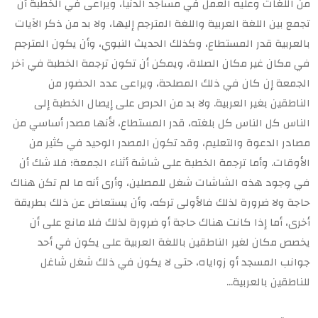
من اللغات وعليه العمل في مساجد الدنيا، ويراعى في الخطبة أن
تجمع بين اللغة العربية واللغة المترجم إليها، ولا بد من ذكر الآيات
بالعربية قدر المستطاع، وكذلك الحديث النبوي، وأن يكون المترجم
في مكان غير مكان الصلاة، ويمكن أن تكون ترجمة الخطبة في آخر
الجمعة إن كان في ذلك المصلحة، ويراعى عدد الحضور من
الناطقين بغير العربية. ولا بد من الحرص على إيصال الخطبة إلى
الناس كل الناس كل بلغته، قدر المستطاع، لأنها مصدر أساسي من
مصادر الدعوة والتعليم، وقد تكون المصدر الوحيد في كثير من
الأوقات. وأما ترجمة الخطبة على شاشة أثناء الجمعة؛ فلا شك أن
في وجود هذه الشاشات شغل للمصلين، وأرى أنه ما لم تكن هناك
حاجة ولا ضرورة لذلك فالأولى تركه، وأن يستعاض عن ذلك بطريقة
أخرى، أما إذا كانت هناك حاجة أو ضرورة لذلك فلا مانع على أن
يخصص مكان لغير الناطقين باللغة العربية على يكون في أحد
جوانب المسجد أو زواياه، حتى لا يكون في ذلك شغل شاغل
للناطقين بالعربية…