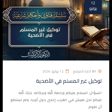
12
يوليو
ادارة الموقع
12 يوليو، 2026
BY
توكيل غير المسلم في الأضحية
السؤال: السلام عليكم ورحمة الله وبركاته، بارك الله
فيكم نحن نعيش في الغرب، إحدى دول أوربا، ولم نستطع
أن نقوم