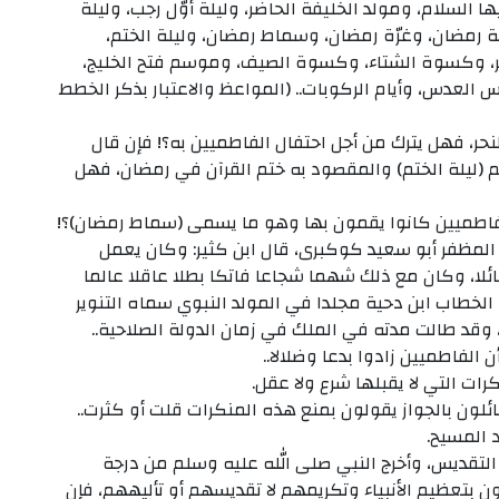
 السلام، ومولد الخليفة الحاضر، وليلة أوّل رجب، وليلة
ة رمضان، وغرّة رمضان، وسماط رمضان، وليلة الختم،
ير، وكسوة الشتاء، وكسوة الصيف، وموسم فتح الخليج،
 العدس، وأيام الركوبات.. (المواعظ والاعتبار بذكر الخطط
نحر، فهل يترك من أجل احتفال الفاطميين به؟! فإن قال
 (ليلة الختم) والمقصود به ختم القرآن في رمضان، فهل
الفاطميين كانوا يقمون بها وهو ما يسمى (سماط رمضان)؟!
لمظفر أبو سعيد كوكبرى، قال ابن كثير: وكان يعمل
ائلا، وكان مع ذلك شهما شجاعا فاتكا بطلا عاقلا عالما
 الخطاب ابن دحية مجلدا في المولد النبوي سماه التنوير
ر، وقد طالت مدته في الملك في زمان الدولة الصلاحية..
رات التي لا يقبلها شرع ولا عقل.
ئلون بالجواز يقولون بمنع هذه المنكرات قلت أو كثرت..
د المسيح.
التقديس، وأخرج النبي صلى الله عليه وسلم من درجة
ون بتعظيم الأنبياء وتكريمهم لا تقديسهم أو تأليههم، فإن