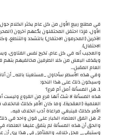
في مطلع ربيع الأول من كل عام يكثر الكلام حول ا
الأول، فإذا احتفل المحتفلون بدّعهم آخرون (المحرم
الآخرين (المحرمون الاحتفال) بالتشدد والتنطع، وكا
الاحتفال).
والعجيب أنه في كل عام، تخرج نفس الفتاوى، ويسن
ويقذف البعض من كلا الطرفين مخالفيهم بتهم فوق 
العام المقبل…
وفي هذه الأسطر سأحاول _مستعينا بالله_ أن أنا
وسيكون ذلك على هذا النحو:
1. هل المسألة أصل أم فرع؟
هذه المسألة لا شك أنها فرع من الفروع وليست أصل
العلمية (العقدية)، وما كان الأمر كذلك فالخلاف في
الأمر كذلك فينبغي مراعاة أدب الخلاف فيه..
2. هل اتفق العلماء الكبار على قول واحد في ذلك؟
والحق أن هذه المسألة لم يتفق عليها العلماء في
وستبقى_ محل خلاف، والمتأمل في هذا يرى أن علماء