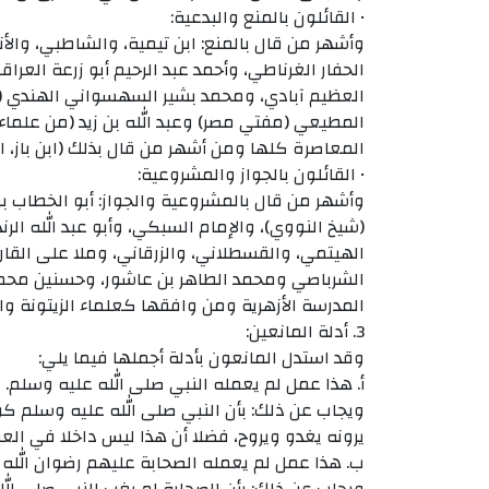
• القائلون بالمنع والبدعية:
وأشهر من قال بالمنع: ابن تيمية، والشاطبي، والأن
الحفار الغرناطي، وأحمد عبد الرحيم أبو زرعة ال
العظيم آبادي، ومحمد بشير السهسواني الهندي (
المطيعي (مفتي مصر) وعبد الله بن زيد (من علم
المعاصرة كلها ومن أشهر من قال بذلك (ابن باز، ابن
• القائلون بالجواز والمشروعية:
وأشهر من قال بالمشروعية والجواز: أبو الخطاب ب
(شيخ النووي)، والإمام السبكي، وأبو عبد الله ال
الهيتمي، والقسطلاني، والزرقاني، وملا على القاري
الشرباصي ومحمد الطاهر بن عاشور، وحسنين محم
المدرسة الأزهرية ومن وافقها كعلماء الزيتونة وا
3. أدلة المانعين:
وقد استدل المانعون بأدلة أجملها فيما يلي:
أ‌. هذا عمل لم يعمله النبي صلى الله عليه وسلم.
ويجاب عن ذلك: بأن النبي صلى الله عليه وسلم كونه
يرونه يغدو ويروح، فضلا أن هذا ليس داخلا في الع
ب‌. هذا عمل لم يعمله الصحابة عليهم رضوان الله 