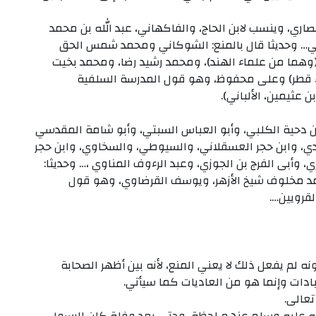
صاري، وينسب لابن الحاج، والفاكهاني، عبد الله بن محمد
عراقي… وحديثا قال بالمنع: الشوكاني ومحمد شمس الحق
وهما من علماء الهند)، ومحمد رشيد رضا، ومحمد بخيت
اء قطر) وعلى محفوظ، وهو قول المدرسة السلفية
 عثيمين، الألباني).
ن دحية الكلبي، وأبو العباس السبتي، وأبو شامة المقدسي
رندي، وابن حجر العسقلاني، والسيوطي، والسخاوي، وابن حجر
، وأبى الفرج بن الجوزي، وعبد الرءوف المناوي ،… وحديثا:
د مخلوف شيخ الأزهر، ويوسف القرضاوي، وهو قول
لقرويين….
 لم يفعل ذلك لا يعني المنع، لأنه بين أظهر الصحابة
بادات وإنما هو من العاديات كما سيأتي.
تعالى.