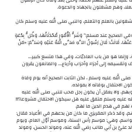
لله عليه وسلم عنهم لحظة، وحتى بعد وفاة كان الرسول
علا، وهم مشغلون بالجهاد والدعوة.
ولين بالعلم والتعلم، والنبي صلى الله عليه وسلم كان
 عند مسلم:” وَشَرُّ الْأُمُورِ مُحْدَثَاتُهَا، وَكُلُّ بِدْعَةٍ
َا، قَالَتْ: قَالَ رَسُولُ اللَّهِ صَلَّى اللهُ عَلَيْهِ وَسَلَّمَ: «مَنْ
، وإنما هو من باب العاديّات، وفي هذا متسع كبير….
وتقسيمه إلى أجزاء وأحزاب وأرباع…. والمانعون يقرون
 صلى الله عليه وسلم ، لكن الثابت الصحيح أنه يوم وفاة
ن الاحتفال بوفاته لا بمولده.
وبهم، ولا يعقل أن يكون رجل محب للنبي صلى الله عليه
له عليه وسلم متفق عليه هل سيكون الاحتفال مشروعا؟!!
ء لهم في هدم الدين ما لهم.
م، وقد ذكر المقريزي ما كان من بدعهم في الأعياد فقال:
مواسم، وهي: موسم رأس السنة، وموسم أوّل العام، ويوم
لد عليّ بن أبي طالب رضي الله عنه، ومولد الحسن، ومولد