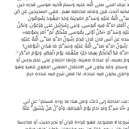
د عرف النبي صلى الله عليه وسلم لأخيه موسى قدره حين
ه أحدث قبل وفاته مخالفة لهم ، ففي الصحيحين عَنِ ابْنِ
َلَّى اللهُ عَلَيْهِ وَسَلَّمَ المَدِينَةَ وَجَدَ اليَهُودَ يَصُومُونَ
ي أَظْفَرَ اللَّهُ فِيهِ مُوسَى، وَبَنِي إِسْرَائِيلَ عَلَى فِرْعَوْنَ، وَنَحْنُ
ْهِ وَسَلَّمَ: «نَحْنُ أَوْلَى بِمُوسَى مِنْكُمْ، ثُمَّ أَمَرَ بِصَوْمِهِ».
أنس قال: قَالَ: قَدِمَ رَسُولُ اللَّهِ صَلَّى اللهُ عَلَيْهِ
َ رَسُولُ اللَّهِ صَلَّى اللهُ عَلَيْهِ وَسَلَّمَ: مَا هَذَانِ الْيَوْمَانِ؟
هَ قَدْ أَبْدَلَكُمْ بِهِمَا خَيْرًا مِنْهُمَا: يَوْمَ الْفِطْرِ، وَيَوْمَ النَّحْرِ “.
يوم بعينه، أو عبادة معينة، وإنما اجتماع على علم يدرس أو
ليه وسلم، وقد يكون في الاحتفال المعنى اللغوي للعيد وهو
الذي يكون فيه عبادة، لذا فمن شرع فيه عبادة حرم
ا دعت الحاجة إلى ذلك، ومن هذا ما رواه مسلم:” عن أبي
أَنَا سَيِّدُ وَلَدِ آدَمَ يَوْمَ الْقِيَامَةِ، وَأَوَّلُ مَنْ يَنْشَقُّ عَنْهُ
عا لا ممنوعا، فهو قراءة قرآن أو تدبر حديث، أو مدارسة