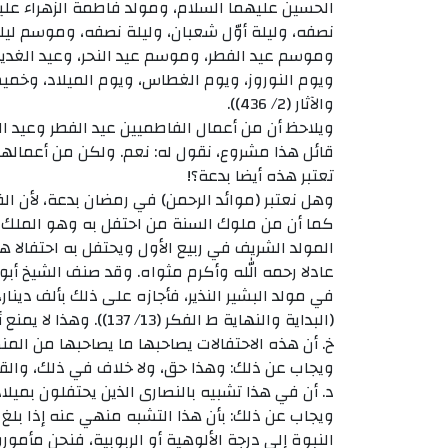
الحسين عليهما السلام، ومولد فاطمة الزهراء عليها
نصفه، وليلة أوّل شعبان، وليلة نصفه، وموسم ليل
وموسم عيد الفطر، وموسم عيد النحر، وعيد الغد
ويوم النوروز، ويوم الغطاس، ويوم الميلاد، وخميس
والآثار (2/ 436)).
ويلاحظ أن من أعمال الفاطميين عيد الفطر وعيد ال
قائل هذا مشروع، نقول له: نعم. ولكن من أعمالهم
تعتبر هذه أيضا بدعة؟!
وهل نعتبر (موائد الرحمن) في رمضان بدعة، لأن 
كما أن من ملوك السنة من احتفل به وهو الملك ا
المولد الشريف في ربيع الأول ويحتفل به احتفالا ه
عادلا رحمه الله وأكرم مثواه. وقد صنف الشيخ أبو
في مولد البشير النذير، فأجازه على ذلك بألف دينا
(البداية والنهاية ط الفكر (13/ 137)). وهذا لا يمنع أن الفاطميين زادوا بدعا وضلالا..
خ‌. أن هذه الاحتفالات يصاحبها ما يصاحبها من المنك
ويجاب عن ذلك: وهذا حق، ولا خلاف في ذلك، والقا
د‌. أن في هذا تشبيه بالنصارى الذين يحتفلون بميلا
ويجاب عن ذلك: بأن هذا التشبه منهي عنه إذا بلغ 
النبوة إلى درجة الألوهية أو الربوبية، فنحن مأمور