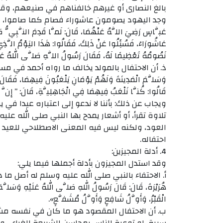
بالغ النصارى أو غيرهم خالفناهم في صنيعهم، وق
وجد اليهود يصومون عاشوراء فصام كما صاموا، لكن
عَبَّاسٍ رَضِيَ اللَّهُ عَنْهُمَا، قَالَ: لَمَّا قَدِمَ النَّبِيُّ ص
عَاشُورَاءَ، فَسُئِلُوا عَنْ ذَلِكَ، فَقَالُوا: هَذَا اليَوْمُ الَّذِ
نَصُومُهُ تَعْظِيمًا لَهُ، فَقَالَ رَسُولُ اللَّهِ صَلَّى اللهُ عَلَي
ذ‌. أن الاحتفال بالمولد يخالف ما رواه أحمد في مسنده عن 
وَسَلَّمَ الْمَدِينَةَ وَلَهُمْ يَوْمَانِ يَلْعَبُونَ فِيهِمَا، فَقَال
قَالُوا: كُنَّا نَلْعَبُ فِيهِمَا فِي الْجَاهِلِيَّةِ، قَالَ: ” إِنَّ اللَّ
ويجاب عن ذلك: بأننا لا ندعو إلى اعتباره عيدا في 
تلاوة تقرأ، أو أشعار يمدح بها النبي صلى الله ع
العود، ولكنه ليس فيه المعنى الاصطلاحي للعيد و
احتفاله.
4. أدلة المجيزين:
وقد استدل المجيزون بأدلة أجملها فيما يلي:
أ‌. الاحتفاء بالنبي صلى الله عليه وسلم له أصل م
هُرَيْرَةَ، قَالَ: قَالَ رَسُولُ اللهِ صَلَّى اللهُ عَلَيْهِ وَسَلَّمَ: «
الْقَبْرُ، وَأَوَّلُ شَافِعٍ وَأَوَّلُ مُشَفَّعٍ».
ب‌. أن الاحتفال المقصود هو ما كان في نفسه مشرو