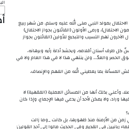
الب
أ
لاحتفال بمولد النبي صلى الله عليه وسلم، من شهر ربيع
ون الاحتفال)، ورمى الأولون (القائلون بجواز الاحتفال)
ل الآخرون تهم التسيب والتبديع للأولين (القائلون بجواز
ّ كل طرف أسنان أقلامه، ويحشد أدلة رأيه وبرهانه،
الحصر والعدّ…. ولن ينتهي هذا لا في هذا العام ولا في
قش المسألة بما يعطيني الله من الفهم والإنصاف،
ا، وأعني بذلك أنها من المسائل العملية (الفقهية) لا
ها وراد، ولا يمكن لأحد أن يدعي فيها الإجماع، وإذا كان
 زمن من الأزمنة منذ ظهورها، بل كانت _وما زالت
 ربانيين في القديم وفي الحديث مالوا إلى أحد القولين: