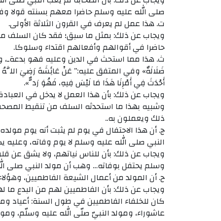
ويجاب عن ذلك: بأن الصحابة لم يغب النبي صلى ا
صلى الله عليه وسلم حاضرا معهم بسنته قولا وف
ت‌. هذا عمل لم يعرف في القرون الثلاثة الأولى.
ويجاب عن ذلك: بمثل ما سبق؛ فقد كان السلف مشغ
حاضرا في أقوالهم وأفعالهم اقتداء وسلوكا.
ث‌. هذا مما استحث في الدين وعليه فهو بدعةـ، وفي الصحيح
ضَلَالَةٌ» وفي المتفق عليه:” عَنْ عَائِشَةَ رَضِيَ اللَّهُ عَنْه
أَحْدَثَ فِي أَمْرِنَا هَذَا مَا لَيْسَ فِيهِ، فَهُوَ رَدٌّ».
ويجاب عن ذلك: بأن هذا العمل لا يدخل في العبادة
وشبيه بهذا ما استحدثه السلف من تنقيط المصحف 
ذلك ويعملون به..
ج‌. أن هذا الاحتفال في يوم لم يثبت أنه يوم مولده
النبي صلى الله عليه وسلم لا يوم وفاته، وعليه يكو
ويجاب عن ذلك: بأن للناس نياتهم، ولا يشق عن قل
وسلم يحتفل بوفاته… وهب أن مولد النبي صلى ال
ح‌. أن المولد من أعمال الشيعة الفاطميين، وهؤلا
ويجاب عن ذلك: بأن الفاطميين لهم من البدع ما له
كان للخلفاء الفاطميين في طول السنة: أعياد و
عاشوراء، ومولد النبيّ صلّى الله عليه وسلّم، ومو