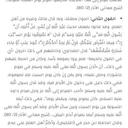
(شرح معاني الآثار (2/ 80).
القول الثاني:
الجواز مطلقا، وبه قال مالك وغيره من أهل
العلم، وقد قالوا بضعف حديث عَبْدِ اللهِ بْنِ بُسْرٍ، عَنْ أُخْتِهِ، أَنَّ
رَسُولَ اللهِ صَلَّى اللهُ عَلَيْهِ وَسَلَّمَ قَالَ: “لَا تَصُومُوا يَوْمَ السَّبْتِ
إِلَّا فِيمَا افْتُرِضَ عَلَيْكُمْ، فَإِنْ لَمْ يَجِدْ أَحَدُكُمْ إِلَّا عُودَ عِنَبٍ أَوْ لِحَاءِ
شَجَرَةٍ فَلْيَمْضُغْهَا” قال الطحاوي: وخالفهم في ذلك آخرون -أي
في القول بالحرمة- فلم يروا بصومه بأسا. وكان من الحجة عليهم
في ذلك… أن «أذن رسول الله صلى الله عليه وسلم في صوم
عاشوراء وحض عليه»، ولم يقل إن كان يوم السبت فلا تصوموه.
ففي ذلك دليل على دخول كل الأيام فيه. وقد قال رسول الله
صلى الله عليه وسلم: «أحب الصيام إلى الله عز وجل صيام داود
عليه السلام، كان يصوم يوما، ويفطر يوما”. ففي ذلك أيضا
التسوية بين يوم السبت وبين سائر الأيام. وقد أمر رسول الله صلى
الله عليه وسلم أيضا بصيام أيام البيض…. (شرح معاني الآثار (2/ 80).
وقال الحافظ ابن حجر في (التلخيص)، وأكثرُ أهل العلم على عدم