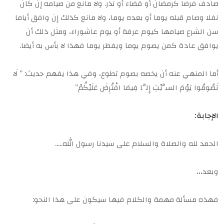
صادف فرضا كرمضان أو قضاء أو نذر. ولا مانع من صيامه إن كان
نفلا وصام قبله يوما أو بعده يوما، ولا مانع كذلك إن وافق أياما
سن الشرع صيامها كيوم عرفة أو يوم عاشوراء، ومثل ذلك أن
يوافق عادة كمن يصوم يوما ويفطر يوما فهذا لا بأس به أيضا.
أما المنهي عنه أن يخصه بصوم تطوع، وفي هذا يفهم حديث: ” لَا
تَصُومُوا يَوْمَ السَّبْتِ إِلَّا فِيمَا افْتُرِضَ عَلَيْكُمْ”
الإجابة:
الحمد لله والصلاة والسلام على سيدنا رسول الله…..
وبعد،،،
فهذه مسألة مهمة والكلام فيها سيكون على هذا النحو: