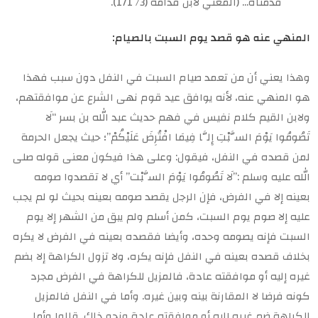
قدمناه… (المغني لابن قدامة (3/ 171).
المنهي عنه هو قصد يوم السبت بالصيام:
وهذا يعني أن من تعمد صيام السبت في النفل دون سبب فهذا
هو المنهي عنه، لأنه يوافق عيد قوم نهى الشرع عن موافقتهم،
ولابن القيم كلام نفيس في فهم حديث عبد الله بن بسر “لَا
تَصُومُوا يَوْمَ السَّبْتِ إِلَّا فِيمَا افْتُرِضَ عَلَيْكُمْ”؛ حيث يجعل الحرمة
لمن قصده في النفل، فيقول: وعلى هذا فيكون معنى قوله صلى
الله عليه وسلم :”لَا تَصُومُوا يَوْمَ السَّبْت” أي لا تقصدوا صومه
بعينه إلا في الفرض، فإن الرجل يقصد صومه بعينه بحيث لو لم يجب
عليه إلا صوم يوم السبت، كمن أسلم ولم يبق من الشهر إلا يوم
السبت فإنه يصومه وحده، وأيضا فقصده بعينه في الفرض لا يكره
بخلاف قصده بعينه في النفل فإنه يكره، ولا تزول الكراهة إلا بضم
غيره إليه أو موافقته عادة، فالمزيل للكراهة في الفرض مجرد
كونه فرضا لا المقارنة بينه وبين غيره. وأما في النفل فالمزيل
للكراهة ضم غيره إليه أو موافقته عادة ونحو ذلك. قالوا وأما