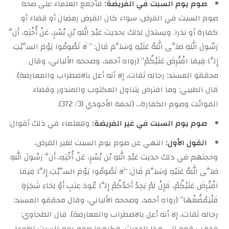
صوم يوم السبت في الفريضة:
فأجمع العلماء على صحة
صوم السبت في الفرض، سواء كان الفرض رمضان أو قضاء أو
كفارة أو نذرا. ويستدل لذلك بحديث عَبْدِ اللهِ بْنِ بُسْرٍ، عَنْ أُخْتِهِ، أَنَّ
رَسُولَ اللهِ صَلَّى اللهُ عَلَيْهِ وَسَلَّمَ قَالَ: ” لَا تَصُومُوا يَوْمَ السَّبْتِ
إِلَّا فِيمَا افْتُرِضَ عَلَيْكُمْ” (رواه أحمد، وصححه الألباني، وقال
محققو المسند: رجاله ثقات، إلا أنه أعل بالاضطراب والمعارضة).
قال الطيبي: وما افترض يتناول المكتوب والمنذور وقضاء
الفوائت وصوم الكفارة… (تحفة الأحوذي (3/ 372).
صوم يوم
السبت في غير الفريضة:
وللعلماء في ذلك أقوال:
القول الأول:
النهي عن صوم يوم السبت لغير الفرض،
وحجتهم في ذلك حديث عَبْدِ اللهِ بْنِ بُسْرٍ، عَنْ أُخْتِهِ، أَنَّ رَسُولَ اللهِ
صَلَّى اللهُ عَلَيْهِ وَسَلَّمَ قَالَ: “لَا تَصُومُوا يَوْمَ السَّبْتِ إِلَّا فِيمَا
افْتُرِضَ عَلَيْكُمْ، فَإِنْ لَمْ يَجِدْ أَحَدُكُمْ إِلَّا عُودَ عِنَبٍ أَوْ لِحَاءِ شَجَرَةٍ
فَلْيَمْضُغْهَا” (رواه أحمد، وصححه الألباني، وقال محققو المسند:
رجاله ثقات، إلا أنه أعل بالاضطراب والمعارضة). قال الطحاوي:
فذهب قوم إلى هذا الحديث، فكرهوا صوم يوم السبت تطوعا…