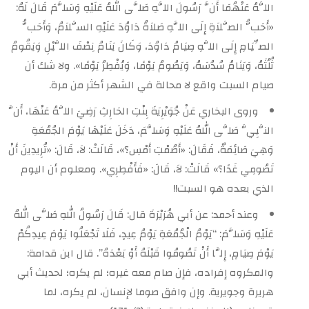
اللَّهُ عَنْهُمَا أَنَّ رَسُولَ اللَّهِ صَلَّى اللهُ عَلَيْهِ وَسَلَّمَ قَالَ لَهُ:
«أَحَبُّ الصَّلاَةِ إِلَى اللَّهِ صَلاَةُ دَاوُدَ عَلَيْهِ السَّلاَمُ، وَأَحَبُّ
الصِّيَامِ إِلَى اللَّهِ صِيَامُ دَاوُدَ، وَكَانَ يَنَامُ نِصْفَ اللَّيْلِ وَيَقُومُ
ثُلُثَهُ، وَيَنَامُ سُدُسَهُ، وَيَصُومُ يَوْمًا، وَيُفْطِرُ يَوْمًا». ولا شك أن
صيام السبت واقع لا محالة في الشهر أكثر من مرة.
وروى البخاري عَنْ جُوَيْرِيَةَ بِنْتِ الحَارِثِ رَضِيَ اللَّهُ عَنْهَا، أَنَّ
النَّبِيَّ صَلَّى اللهُ عَلَيْهِ وَسَلَّمَ، دَخَلَ عَلَيْهَا يَوْمَ الجُمُعَةِ
وَهِيَ صَائِمَةٌ، فَقَالَ: «أَصُمْتِ أَمْسِ؟»، قَالَتْ: لاَ، قَالَ: «تُرِيدِينَ أَنْ
تَصُومِي غَدًا؟» قَالَتْ: لاَ، قَالَ: «فَأَفْطِرِي». ومعلوم أن اليوم
الذي بعده هو السبت!!
وعند أحمد: عن أبي هُرَيْرَةَ قال: قَالَ رَسُولُ اللهِ صَلَّى اللهُ
عَلَيْهِ وَسَلَّمَ: “يَوْمُ الْجُمُعَةِ يَوْمُ عِيدٍ، فَلَا تَجْعَلُوا يَوْمَ عِيدِكُمْ
يَوْمَ صِيَامٍ، إِلَّا أَنْ تَصُومُوا قَبْلَهُ أَوْ بَعْدَهُ”. قال ابن قدامة:
والمكروه إفراده، فإن صام معه غيره؛ لم يكره؛ لحديث أبي
هريرة وجويرية. وإن وافق صوما لإنسان، لم يكره، لما