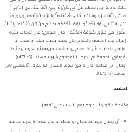
ذلك عادة: روى مسلم عَنْ أَبِي هُرَيْرَةَ رَضِيَ اللهُ عَنْهُ، عَنِ النَّبِيِّ
صَلَّى اللهُ عَلَيْهِ وَسَلَّمَ، قَالَ: «لَا تَخْتَصُّوا لَيْلَةَ الْجُمُعَةِ بِقِيَامٍ مِنْ
بَيْنِ اللَّيَالِي، وَلَا تَخُصُّوا يَوْمَ الْجُمُعَةِ بِصِيَامٍ مِنْ بَيْنِ الْأَيَّامِ، إِلَّا أَنْ
يَكُونَ فِي صَوْمٍ يَصُومُهُ أَحَدُكُمْ»، قال النووي: قال أصحابنا يكره
إفراد يوم الجمعة بالصوم فان وصله بصوم قبله أو بعده أو
وافق عادة له بأن نذر صوم يوم شفاء مريضه أو قدوم زيد أبدا
فوافق الجمعة لم يكره… (المجموع شرح المهذب (6/ 437))،
وقال ابن قدامة: وإن وافق صوما لإنسان، لم يكره.. ((المغني لابن
قدامة (3/ 171)).
الخلاصة:
وخلاصة القول: أن صوم يوم السبت على تفصيل:
أن يكون فرضا كرمضان أو قضاء أو نذر، فهذا لا يحرم صيامه.