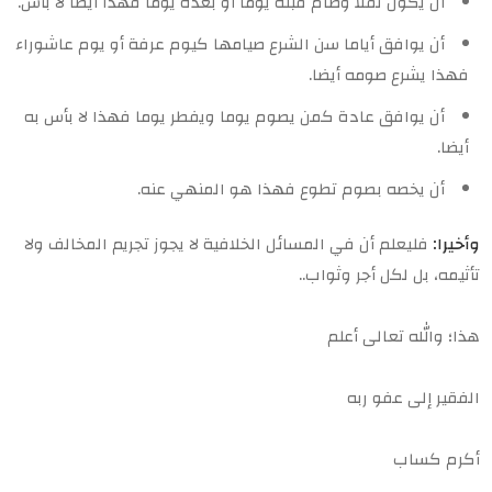
أن يكون نفلا وصام قبله يوما أو بعده يوما فهذا أيضا لا بأس.
أن يوافق أياما سن الشرع صيامها كيوم عرفة أو يوم عاشوراء
فهذا يشرع صومه أيضا.
أن يوافق عادة كمن يصوم يوما ويفطر يوما فهذا لا بأس به
أيضا.
أن يخصه بصوم تطوع فهذا هو المنهي عنه.
وأخيرا:
فليعلم أن في المسائل الخلافية لا يجوز تجريم المخالف ولا
تأثيمه، بل لكل أجر وثواب..
هذا؛ والله تعالى أعلم
الفقير إلى عفو ربه
أكرم كساب