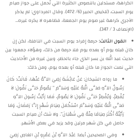
الكراهة، مستدلين بالنصوص الكثيرة التي تُحمل على جواز صيام
يوم السبت. (تلخيص الحبير (6/ 472). وقال المرداوي: لم يذكر
الآجري كراهة غير صوم يوم الجمعة، فظاهره لا يكره غيره…
(الإنصاف 3 / 347).
القول الثالث:
حرمة إفراد يوم السبت في النافلة، لكن إن
كان قبله يوم أو بعده يوم فلا حرمة من ذلك، وهؤلاء جمعوا بين
حديث عبد الله بن بسر الذي جاء بالحظر، وبين غيره من الأحاديث
التي نصت الجواز ما كان قبله أو بعده يوم، ومن ذلك:
ما رواه الشيخان: عَنْ عَائِشَةَ رَضِيَ اللَّهُ عَنْهَا، قَالَتْ: كَانَ
رَسُولُ اللَّهِ صَلَّى اللهُ عَلَيْهِ وَسَلَّمَ ” يَصُومُ حَتَّى نَقُولَ: لاَ
يُفْطِرُ، وَيُفْطِرُ حَتَّى نَقُولَ: لاَ يَصُومُ، فَمَا رَأَيْتُ رَسُولَ اللَّهِ
صَلَّى اللهُ عَلَيْهِ وَسَلَّمَ اسْتَكْمَلَ صِيَامَ شَهْرٍ إِلَّا رَمَضَانَ، وَمَا
رَأَيْتُهُ أَكْثَرَ صِيَامًا مِنْهُ فِي شَعْبَانَ”. ولا شك أن صيام السبت
حاصل في كل شهر مرتين وقد يزيد في بعض الأشهر.
وفي الصحيحين أيضا: عَبْدَ اللَّهِ بْنَ عَمْرِو بْنِ العَاصِ رَضِيَ