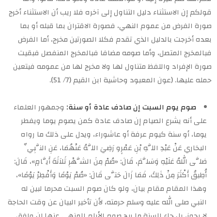
قولكم إن الاستثناء دليل التناول إلى آخره فلا ريب أن الاستثناء أخرج
صورة الفرض من عموم النهي، فصورة الاقتران بما قبله أو بما
بعده أخرجت بالدليل الذي تقدم فكلا الصورتين مخرج، أما الفرض
فبالمخرج المتصل، وأما صومه مضافا فبالمخرج المنفصل فبقيت
صورة الإفراد واللفظ متناول لها ولا مخرج لها من عمومه فيتعين
حمله عليها. (عون المعبود وحاشية ابن القيم (7/ 51).
صوم يوم السبت إن صادف عادة أو سنة:
وجمهور العلماء
على أنه يشرع الصيام إن صادف عادة كمن يصوم يوما ويفطر
يوما، أو سنة كيوم عرفة أو عاشوراء، ويدل على ذلك ما رواه
البخاري عَنْ عَبْدِ اللَّهِ بْنِ عَمْرٍو رَضِيَ اللَّهُ عَنْهُمَا، عَنِ النَّبِيِّ
صَلَّى اللهُ عَلَيْهِ وَسَلَّمَ، قَالَ: «صُمْ مِنَ الشَّهْرِ ثَلاَثَةَ أَيَّامٍ»، قَالَ:
أُطِيقُ أَكْثَرَ مِنْ ذَلِكَ، فَمَا زَالَ حَتَّى قَالَ: «صُمْ يَوْمًا وَأَفْطِرْ يَوْمًا»،
وهذا المقام مقام بيان، ولو كان صوم السبت محرما لبين له
النبي صلى الله عليه وسلم حرمته، لأن تأخير البيان عن وقت الحاجة
لا يجوز، بل جاء السنة ما يبح صوم الأيام المنهي عنها إن وافق