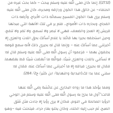
(2732)). إنما كان صلى الله عليه وسلم يبحث – كما بحث غيره من
الحنفاء– عن خالق هذا الكون ورازقه ومدبره، كان صلى الله عليه
وسلم يرى هذا الكون الفسيح بسمائه ذات الأبراج، وأرضه ذات
الفجاج، وبحاره ذات الأمواج… فلم ير في تلك الآلهة التي عبدتها
قريش إلا العجز والضعف، فهي لا تبصر ولا تسمع، ولا تضر ولا تنفع،
وحين استحلفه بحيرا بها قائلا: يا غلام أسألك بحق اللات والعزى إلا
أخبرتني عما أسألك عنه – وإنما قال له بحيرى ذلك لأنه سمع قومه
يحلفون بهما – فزعموا أن رسول الله صلى الله عليه وسلم قال له:
لا تسألني باللات والعزى شيئا، فوالله ما أبغضت شيئا قط بغضهما.
فقال له بحيرى: فبالله إلا ما أخبرتني عما أسألك عنه. فقال له:
سلني عما بدا لك.(البداية والنهاية/ ابن كثير/ ج2/ 284).
ومما يؤكد هذا ما رواه البخاري عن عائشة رضي الله عنها
قالت:”أول ما بدئ به رسول الله صلى الله عليه وسلم من الوحي
الرؤيا الصالحة في النوم، فكان لا يرى رؤيا إلا جاءت مثل فَلَق
الصبح، ثم حبب إليه الخلاء، وكان يخلو بغار حراء، فيتحنث فيه –وهو