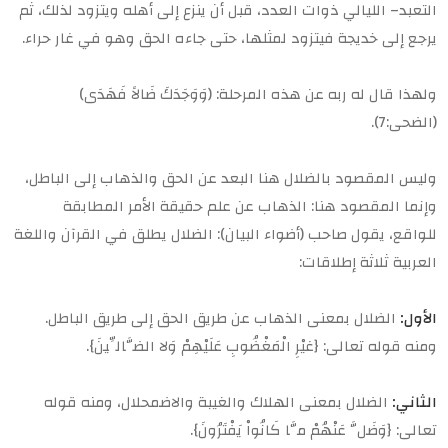
التعبد– الليالي ذوات العدد، قبل أن ينزع إلى أهله ويتزود لذلك، ثم
يرجع إلى خديجة فيتزود لمثلها، حتى جاءه الحق وهو في غار حراء.
ولهذا قال له ربه عن هذه المرحلة: (وَوَجَدَكَ ضَالاً فَهَدَى)
(الضحى:7).
وليس المقصود بالضلال هنا البعد عن الحق والذهاب إلى الباطل،
وإنما المقصود هنا: الذهاب عن علم حقيقة الأمر المطابقة
للواقع، يقول صاحب (أضواء البيان): الضلال يطلق في القرآن واللغة
العربية ثلاثة إطلاقات:
الأول:
الضلال بمعنى الذهاب عن طريق الحق إلى طريق الباطل.
ومنه قوله تعالى: {غيْرِ الْمَغْضُوبِ عَلَيْهِمْ وَلا الضَّالِّينَ}.
الثاني:
الضلال بمعنى الهلاك والغيبة والاضمحلال، ومنه قوله
تعالى: {وَضَلَّ عَنْهُمْ مَّا كَانُواْ يَفْتَرُونَ}.