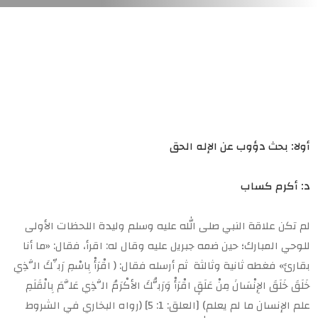
أولا:
بحث دؤوب عن الإله الحق
د: أكرم كساب
لم تكن علاقة النبي صلى الله عليه وسلم وليدة اللحظات الأولى
للوحي المبارك؛ حين ضمه جبريل عليه وقال له: اقرأ، فقال: «ما أنا
بقارئ» فغطه ثانية وثالثة ثم أرسله فقال: ( اقْرَأْ بِاسْمِ رَبِّكَ الَّذِي
خَلَقَ خَلَقَ الإِنْسَانَ مِنْ عَلَقٍ اقْرَأْ وَرَبُّكَ الأكْرَمُ الَّذِي عَلَّمَ بِالْقَلَمِ
علم الإنسان ما لم يعلم) [العلق: 1: 5] (رواه البخاري في الشروط