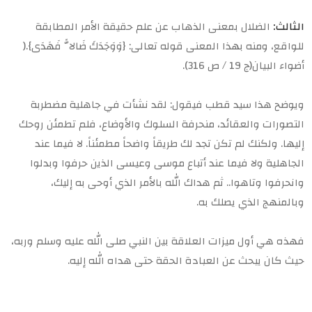
الثالث:
الضلال بمعنى الذهاب عن علم حقيقة الأمر المطابقة
للواقع، ومنه بهذا المعنى قوله تعالى: {وَوَجَدَكَ ضَالاًّ فَهَدَى}.(
أضواء البيان(ج 19 / ص 316).
ويوضح هذا سيد قطب فيقول: لقد نشأت في جاهلية مضطربة
التصورات والعقائد، منحرفة السلوك والأوضاع، فلم تطمئن روحك
إليها. ولكنك لم تكن تجد لك طريقاً واضحاً مطمئناً. لا فيما عند
الجاهلية ولا فيما عند أتباع موسى وعيسى الذين حرفوا وبدلوا
وانحرفوا وتاهوا.. ثم هداك الله بالأمر الذي أوحى به إليك،
وبالمنهج الذي يصلك به.
فهذه هي أول ميزات العلاقة بين النبي صلى الله عليه وسلم وربه،
حيث كان يبحث عن العبادة الحقة حتى هداه الله إليه.