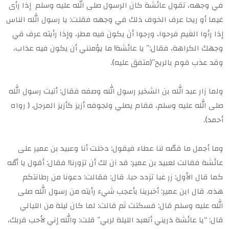
في وجهه، تقول عائشة كان الرسول صلى الله عليه وسلم إذا رأى
غيما أو ريحا عرف الخوف ذلك في وجهه فقلت: يا رسول الله الناس
إذا رأوا الغيم فرحوا، ورجوا أن يكون فيه مطر، وإذا رأيته عرف في
وجهك الكراهة، فقال:” يا عائشة! ما يؤمنني أن يكون فيه عذاب،
وقد عذب قوم بالريح”(متفق عليه).
ولما زار عبد الله بن الشخير رسول الله وصفه فقال: أتيت رسول الله
صلى الله عليه وسلم، فقام يصلي ولجوفه أزيز كأزيز المرجل. ( رواه
أحمد).
وما أجمل ما قصّه لنا عطاء فيقول: دخلت أنا وعبيد بن عمير على
عائشة فقالت لعبيد بن عمير: قد آن لك أن تزورنا! فقال: أقول يا أمّه
كما قال الأول: زر غبا تزدد حبا. قال: فقالت: دعونا من رطانتكم
هذه. قال ابن عمير: أخبرينا بأعجب شيء رأيته من رسول الله صلى
الله عليه وسلم قال: فسكتت ثم قالت: لما كان ليلة من الليالي
قال: “يا عائشة ذريني أتعبد الليلة لربي” قلت: والله إني لأحب قربك،