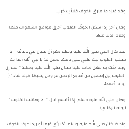
وقد قيل: ما فارق الخوف قلباً إلا خَرِب.
وقال آخر: إذا سكن الخوفُ القلوبَ أحرق مواضع الشهوات منها
وطرد الدنيا عنها.
لقد كان النبي صلى الله عليه وسلم يكثر أن يقول في دعائه: ” يا
مقلب القلوب ثبت قلبي على دينك. فقيل له: يا نبي الله آمنا بك
وبما جئت به فهل تخاف علينا فقال صلى الله عليه وسلم: ” نعم إن
القلوب بين إصبعين من أصابع الرحمن عز وجل يقلبها كيف شاء “.(
رواه أحمد).
وكان صلى الله عليه وسلم إذا أقسم قال: ” لا ومقلب القلوب “.
(رواه البخاري).
ولهذا كان صلى الله عليه وسلم أذا رأى غيما أو ريحا عرف الخوف