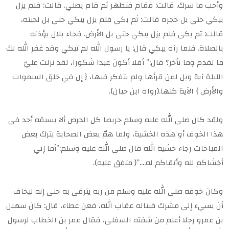
وأحب ما سرك. قالت: فقام فتطهر ثم قام يصلي. قالت: فلم يزل
يبكي حتى بل حجره قالت: ثم بكى فلم يزل يبكي حتى بل لحيته،
قالت: ثم بكى فلم يزل يبكي حتى بل الأرض. فجاء بلال يؤذنه
بالصلاة. فلما رآه يبكي قال: يا رسول الله لم تبكي وقد غفر الله لك
ما تقدم وما تأخر؟ قال:” أفلا أكون عبدا شكورا، لقد نزلت عليّ
الليلة آية ويل لمن قرأها ولم يتفكر فيها، { إن في خلق السموات
والأرض } الآية كلها.(رواه ابن حبان).
ولقد كان صلى الله عليه وسلم حريصا كل الحرص ألا يسبقه أحد في
هذا الخوف أو هذه الخشية، ولما همّ بعض الصحابة بترك بعض
المباحات رجاء خشية الله قال صلى الله عليه وسلم:”أما إني
أخشاكم لله وأتقاكم له….”( متفق عليه).
وكان خوفه صلى الله عليه وسلم من ربه يترقى به حتى إنه ليخاف
أن يسيء إلى مشرك فيناله عقاب الله، فعن عطاء، قال: كان سهيل
بن عمرو رجلا أعلم من شفته السفلى، فقال عمر بن الخطاب لرسول