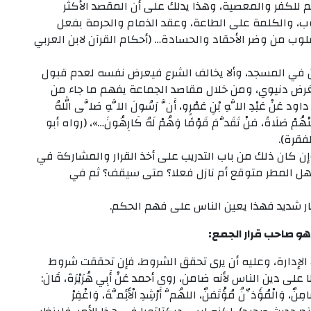
 للكفر والمعصية، وهذا يدلك على أن المقصد الأكثر
ب، والكلمة على الطاعة، وعقد الذمام والحرمة بفعل
قلوب من وضر الأحقاد والحسادة… (أحكام القرآن لابن العربي
 في المسجد، وألا يخالف الشرع فيعرض نفسه لعدم قبول
غرض دنيوي، ومن خلال مقاصد الجماعة يفهم ما جاء من
بْدِ اللَّهِ بْنِ عَمْرٍو، أَنَّ رَسُولَ اللَّهِ صَلَّى اللهُ
هُ مِنْهُمْ صَلَاةً، مَنْ تَقَدَّمَ قَوْمًا وَهُمْ لَهُ كَارِهُونَ…»، (رواه أبو
ن كان ذلك من باب التدريب على أخذ القرار والمشاركة في
جو؟ هل المطر متوقع أم نازل فعلا؟ متى سيقف؟ ثم في
صار شديد فهذا يعين الناس على فهم الحكم.
هو صاحب قرار الجمع:
ا الإدارة، وعليه أن يرى تحقق الشروط، فإن تحققت شروط
دين الناس لأنه ضامن، روى أحمد عَنْ أَبِي هُرَيْرَةَ، قَالَ:
نٌ، وَالْمُؤَذِّنُ مُؤْتَمَنٌ، اللهُمَّ أَرْشِدِ الْأَئِمَّةَ، وَاغْفِرْ