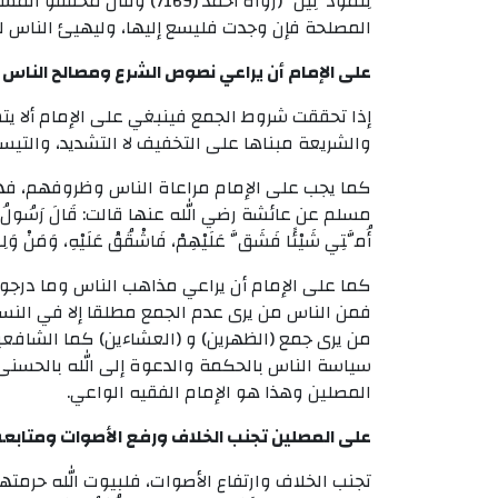
لِلْمُؤَذِّنِينَ” (رواه أحمد
المصلحة فإن وجدت فليسع إليها، وليهيئ الناس له
على الإمام أن يراعي نصوص الشرع ومصالح الناس
إذا تحققت شروط الجمع فينبغي على الإمام ألا يت
والشريعة مبناها على التخفيف لا التشديد، والتيسير
كما يجب على الإمام مراعاة الناس وظروفهم، فهو
مسلم عن عائشة رضي الله عنها قالت: قَالَ رَسُولُ اللهِ صَلّ
أُمَّتِي شَيْئًا فَشَقَّ عَلَيْهِمْ، فَاشْقُقْ عَلَيْهِ، وَمَنْ وَلِيَ 
كما على الإمام أن يراعي مذاهب الناس وما درجو
فمن الناس من يرى عدم الجمع مطلقا إلا في الن
من يرى جمع (الظهرين) و (العشاءين) كما الشافعية
سياسة الناس بالحكمة والدعوة إلى الله بالحسنى،
المصلين وهذا هو الإمام الفقيه الواعي.
على المصلين تجنب الخلاف ورفع الأصوات ومتابعة 
تجنب الخلاف وارتفاع الأصوات، فلبيوت الله حرمت