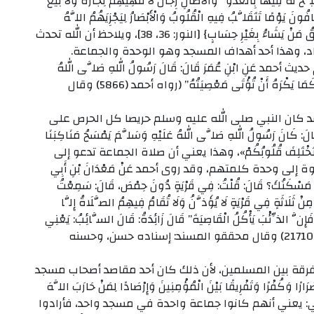
ِحُ لَهُ فِيهَا بِالْغُدُوِّ وَالْآصَالِ رِجَالٌ لَا تُلْهِيهِمْ تِجَارَةٌ وَلَا بَيْعٌ
فُونَ يَوْمًا تَتَقَلَّبُ فِيهِ الْقُلُوبُ وَالْأَبْصَارُ لِيَجْزِيَهُمُ اللَّهُ
أَحْسَنَ مَا عَمِلُوا وَيَزِيدَهُمْ مِنْ فَضْلِهِ وَاللَّهُ يَرْزُقُ مَنْ يَشَاءُ بِغَيْرِ حِسَابٍ} [النور: 36، 38]، ويلاحظ أن الله تحدث
د، وهذا أحد أهداف المسجد وهو الوحدة والجماعة.
مد عَنِ ابْنِ عُمَرَ قَالَ: قَالَ رَسُولُ اللهِ صَلَّى اللهُ
عَلَيْهِ وَسَلَّمَ: ” إِنَّ اللهَ يُحِبُّ أَنْ تُؤْتَى رُخَصُهُ، كَمَا يَكْرَهُ أَنْ تُؤْتَى مَعْصِيَتُهُ” (رواه أحمد (5866) وقال
قد كان النبي صلى الله عليه وسلم حريصا كل الحرص على
َ رَسُولُ اللهِ صَلَّى اللهُ عَلَيْهِ وَسَلَّمَ يَمْسَحُ مَنَاكِبَنَا
ُوا، فَتَخْتَلِفَ قُلُوبُكُمْ»، وهذا يعني أن صلاة الجماعة تدعو إلى
 وحدة كلمتهم، وقد روى أحمد عَنْ مَعْدَانَ بْنِ أَبِي
َيْنَ مَسْكَنُكَ؟ قَالَ: قُلْتُ: فِي قَرْيَةٍ دُونَ حِمْصَ، قَالَ: سَمِعْتُ
ثَلَاثَةٍ فِي قَرْيَةٍ لَا يُؤَذَّنُ وَلَا تُقَامُ فِيهِمُ الصَّلَاةُ إِلَّا
َإِنَّ الذِّئْبَ يَأْكُلُ الْقَاصِيَةَ” قَالَ زَائِدَةُ: قَالَ السَّائِبُ: يَعْنِي
بِالْجَمَاعَةِ: الصَّلَاةَ فِي الْجَمَاعَةِ… (رواه أحمد (21710) وقال محققو المسند: إسناده حسن، وحسنه
فرقة بين المسلمين، لأن ذلك كان أحد مقاصد أصحاب مسجد
َكُفْرًا وَتَفْرِيقًا بَيْنَ الْمُؤْمِنِينَ وَإِرْصَادًا لِمَنْ حَارَبَ اللَّهَ
ُ} [التوبة: 107]، قال ابن العربي: يعني أنهم كانوا جماعة واحدة في مسجد واحد، فأرادوا