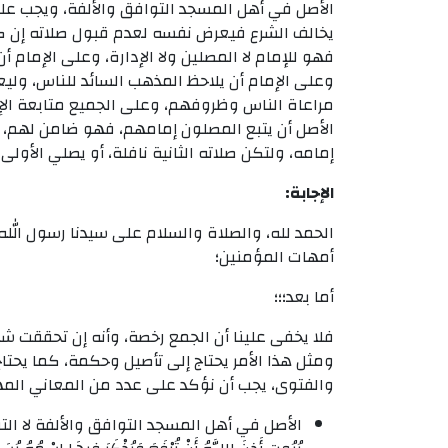
الأصل في أهل المسجد التوافق والألفة، ويجب عل
يخالف الشرع فيعرض نفسه لعدم قبول صلاته إن كر
فهو للإمام لا المصلين ولا الإدارة، وعلى الإمام أ
وعلى الإمام أن يلاحظ المذهب السائد للناس، وليع
مراعاة الناس وظروفهم، وعلى الجميع متابعة الإم
الأصل أن يتبع المصلون إمامهم، فهو ضامن لهم،
إمامه، ولتكن صلاته الثانية نافلة، أو يصلي الأول
الإجابة:
الحمد لله، والصلاة والسلام على سيدنا رسول الله
أمهات المؤمنين؛
أما بعد؛؛؛
فلا يخفى علينا أن الجمع رخصة، وأنه إن تحققت شرو
ومثل هذا الأمر يحتاج إلى تأصيل وحكمة، كما يحتا
والفتوى، يجب أن نؤكد على عدد من المعاني الم
الأصل في أهل المسجد التوافق والألفة لا التن