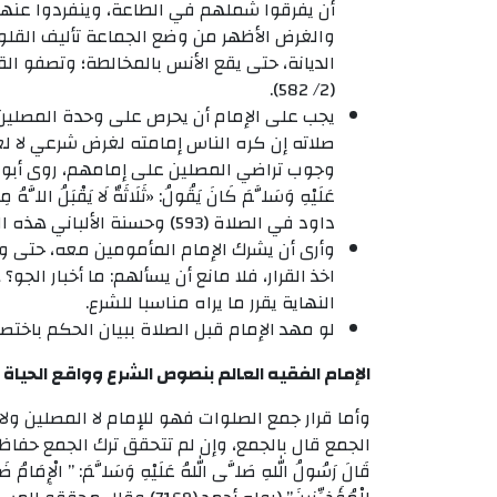
أن يفرقوا شملهم في الطاعة، وينفردوا عنهم
والغرض الأظهر من وضع الجماعة تأليف القلو
الديانة، حتى يقع الأنس بالمخالطة؛ وتصفو ال
(2/ 582).
يجب على الإمام أن يحرص على وحدة المصلين
صلاته إن كره الناس إمامته لغرض شرعي لا ل
وجوب تراضي المصلين على إمامهم، روى أبو داود عَنْ عَ
عَلَيْهِ وَسَلَّمَ كَانَ يَقُولُ: «ثَلَاثَةٌ لَا يَقْبَلُ اللَّ
داود في الصلاة (593) وحسنة الألباني هذه الفقرة).
وأرى أن يشرك الإمام المأمومين معه، حتى وإ
اخذ القرار، فلا مانع أن يسألهم: ما أخبار ال
النهاية يقرر ما يراه مناسبا للشرع.
لو مهد الإمام قبل الصلاة ببيان الحكم باخت
الإمام الفقيه العالم بنصوص الشرع وواقع الحياة 
وأما قرار جمع الصلوات فهو للإمام لا المصلين ول
الجمع قال بالجمع، وإن لم تتحقق ترك الجمع حفاظا على 
قَالَ رَسُولُ اللهِ صَلَّى اللهُ عَلَيْهِ وَسَلَّمَ: ” الْإِمَامُ ضَامِ