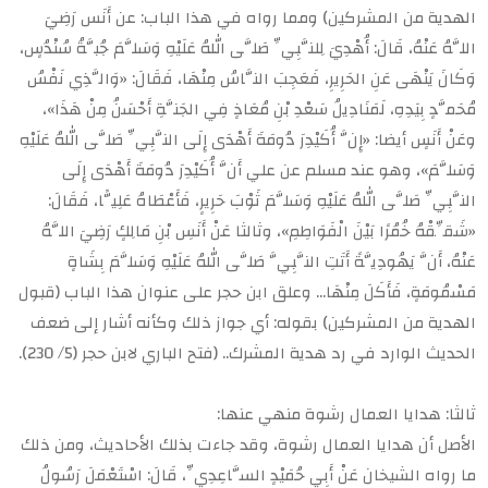
الهدية من المشركين) ومما رواه في هذا الباب: عن أَنَس رَضِيَ
اللَّهُ عَنْهُ، قَالَ: أُهْدِيَ لِلنَّبِيِّ صَلَّى اللهُ عَلَيْهِ وَسَلَّمَ جُبَّةُ سُنْدُسٍ،
وَكَانَ يَنْهَى عَنِ الحَرِيرِ، فَعَجِبَ النَّاسُ مِنْهَا، فَقَالَ: «وَالَّذِي نَفْسُ
مُحَمَّدٍ بِيَدِهِ، لَمَنَادِيلُ سَعْدِ بْنِ مُعَاذٍ فِي الجَنَّةِ أَحْسَنُ مِنْ هَذَا»،
وعَنْ أَنَسٍ أيضا: «إِنَّ أُكَيْدِرَ دُومَةَ أَهْدَى إِلَى النَّبِيِّ صَلَّى اللهُ عَلَيْهِ
وَسَلَّمَ»، وهو عند مسلم عن علي أَنَّ أُكَيْدِرَ دُومَةَ أَهْدَى إِلَى
النَّبِيِّ صَلَّى اللهُ عَلَيْهِ وَسَلَّمَ ثَوْبَ حَرِيرٍ، فَأَعْطَاهُ عَلِيًّا، فَقَالَ:
«شَقِّقْهُ خُمُرًا بَيْنَ الْفَوَاطِمِ»، وثالثا عَنْ أَنَسِ بْنِ مَالِكٍ رَضِيَ اللَّهُ
عَنْهُ، أَنَّ يَهُودِيَّةً أَتَتِ النَّبِيَّ صَلَّى اللهُ عَلَيْهِ وَسَلَّمَ بِشَاةٍ
مَسْمُومَةٍ، فَأَكَلَ مِنْهَا… وعلق ابن حجر على عنوان هذا الباب (قبول
الهدية من المشركين) بقوله: أي جواز ذلك وكأنه أشار إلى ضعف
الحديث الوارد في رد هدية المشرك.. (فتح الباري لابن حجر (5/ 230).
ثالثا: هدايا العمال رشوة منهي عنها:
الأصل أن هدايا العمال رشوة، وقد جاءت بذلك الأحاديث، ومن ذلك
ما رواه الشيخان عَنْ أَبِي حُمَيْدٍ السَّاعِدِيِّ، قَالَ: اسْتَعْمَلَ رَسُولُ