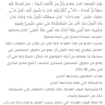
يَوْمَ الْقِيَامَةِ “قَالَ: فَقَامَ رَجُلٌ مِنَ الْأَنْصَارِ أَسْوَدُ – قَالَ مُجَالِدٌ: هُوَ
سَعْدُ بْنُ عُبَادَةَ – كَأَنِّي أَنْظُرُ إِلَيْهِ، قَالَ: يَا رَسُولَ اللهِ، اقْبَلْ عَنِّي
عَمَلَكَ، فَقَالَ: ” وَمَا ذَاكَ؟ ” قَالَ: سَمِعْتُكَ تَقُولُ: كَذَا وَكَذَا، قَالَ: ”
وَأَنَا أَقُولُ ذَلِكَ الْآنَ، مَنْ اسْتَعْمَلْنَاهُ عَلَى عَمَلٍ، فَلْيَجِئْ بِقَلِيلِهِ
وَكَثِيرِهِ، فَمَا أُوتِيَ مِنْهُ أَخَذَهُ، وَمَا نُهِيَ عَنْهُ انْتَهَى” (قال محققو
المسند: إسناده صحيح على شرط مسلم).
وسبب المنع من هذا الهدايا كما نقل ابن بطال عن المهلب: حيلة
العامل ليهدي إليه إنما تكون بأن يضع من حقوق المسلمين في
سعايته ما يعوضه من أجله الموضوع له، فكأن الحيلة إنما هي أن
وضع من حقوق المسلمين ليستجزل لنفسه… ( شرح صحيح البخاري
لابن بطال (8/ 333).
هدايا المعلمين يتجاذبها أمران:
والمسألة التي معنا يتجاذبها أمران:
1) مشروعية قبول الهدية، وقد تقدمت النصوص على مشروعية
ذلك من المسلم وغيره..
2) حرمة قبول الهدايا التي تكون بسبب العمل واعتبار ذلك من باب