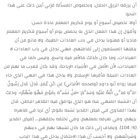
أن يرزقه الرزق الحلال، وبخصوص المسألة فإني أبين ذلك على هذا
النحو:
أولا: تخصيص أسبوع أو يوم لتكريم المعلم عادة حسن:
وأقول إن هذا الفعل الذي به يخصص يوم أو أسبوع لتكريم المعلم
ماديا أو معنويا يدخل في باب العادات الطيبة، ولا مانع من أن
ينقلها المسلمون إلى ثقافتهم، فهي تدخل في باب العادات لا
العبادات، وما كان كذلك فالأمر فيه واسع، وليس كما في
العبادات، لأن الأصل في الأشياء الإباحة، وقد كان للعرب ما لهم من
العادات النبيلة فأقرها الإسلام. ولا يدخل هذا في النهي الذي جاء
فيما رواه أبو داود (وصححه الألباني) عَنِ ابْنِ عُمَرَ، قَالَ: قَالَ رَسُولُ
اللَّهِ صَلَّى اللهُ عَلَيْهِ وَسَلَّمَ: «مَنْ تَشَبَّهَ بِقَوْمٍ فَهُوَ مِنْهُمْ». وذلك
أن التشبه المنهي عنه هو الذي يوافق فيه الظاهر الباطن، قال
بهذا المناوي في فيض القدير: تشبه بقوم: أي تزيا في ظاهره
بزيهم، وفي تعرفه بفعلهم، وفي تخلقه بخلقهم…. (فيض القدير
(6/ 104). ويضاف إلى ذلك ما كان تشبها بهم في دينهم
وشرائعهم، ولا أحسب أن هذا الاحتفال يدخل في هذا الباب.