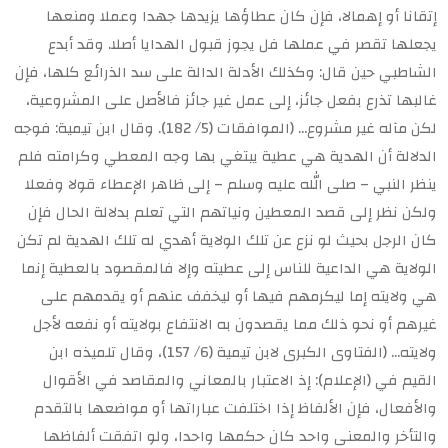
إتقانا أو إهمالا، فإن كان عطاؤها يزيدها جهدا وعملا ومنعها
يجعلها تقصر في عملها فل يجوز قبول الهدايا أصلا. وقد أبدع
الشاطبي حين قال: وكذلك الأدلة الدالة على سد الذرائع كلها، فإن
غالبها تذرع بفعل جائز، إلى عمل غير جائز فالأصل على المشروعية،
لكن مآله غير مشروع… (الموافقات (5/ 182). وقال ابن تيمية: فوجه
الدلالة أن الهدية هي عطية يبتغي بها وجه المعطي وكرامته فلم
ينظر النبي – صلى الله عليه وسلم – إلى ظاهر الإعطاء قولا وفعلا
ولكن نظر إلى قصد المعطين ونياتهم التي تعلم بدلالة الحال فإن
كان الرجل بحيث لو نزع عن تلك الولاية أهدي له تلك الهدية لم تكن
الولاية هي الداعية للناس إلى عطيته وإلا فالمقصود بالعطية إنما
هي ولايته إما ليكرمهم فيها أو ليخفف عنهم أو يقدمهم على
غيرهم أو نحو ذلك مما يقصدون به الانتفاع بولايته أو نفعه لأجل
ولايته… (الفتاوى الكبرى لابن تيمية (6/ 157)، وقال تلميذه ابن
القيم في (الإعلام): إذ الاعتبار بالمعاني والمقاصد في الأقوال
والأفعال، فإن الألفاظ إذا اختلفت عباراتها أو مواضعها بالتقدم
والتأخر والمعنى واحد كان حكمها واحدا، ولو اتفقت ألفاظها