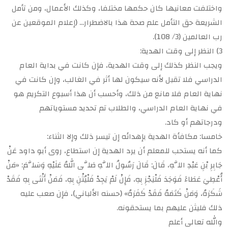
واختلفت معانيها كان حكمها مختلفا، وكذلك الأعمال، ومن تأمل
الشريعة حق التأمل علم صحة هذا بالاضطرار… (إعلام الموقعين عن
رب العالمين (3/ 108).
3) النظر إلى وقت الهدية:
ويجب النظر كذلك إلى وقت الهدية، فإن كانت في بداية العام
الدراسي فلا تقبل لأنه سيكون لها أثر في الغالب، وإن كانت في
نهاية العام فلا مانع من ذلك، وأحسب أن هذا أسبوع التكريم هو
في نهاية العام الدراسي، والطلاب تم تحديد مستوياتهم
ودرجاتهم أو كاد.
خامسا: مكافأة الهدية بإهدائه إن تيسر ذلك وإلا الثناء:
كما أنه يستحب للمعلم أن يرد الهدية إن استطاع، روى أبو داود عَنْ
جَابِرِ بْنِ عَبْدِ اللَّهِ، قَالَ: قَالَ رَسُولُ اللَّهِ صَلَّى اللهُ عَلَيْهِ وَسَلَّمَ: «مَنْ
أُعْطِيَ عَطَاءً فَوَجَدَ فَلْيَجْزِ بِهِ، فَإِنْ لَمْ يَجِدْ فَلْيُثْنِ بِهِ، فَمَنْ أَثْنَى بِهِ فَقَدْ
شَكَرَهُ، وَمَنْ كَتَمَهُ فَقَدْ كَفَرَهُ» (حسنه الألباني)، فإن صعب عليه
ذلك فليثن عليهم بما يستحقونه.
والله تعالى أعلم