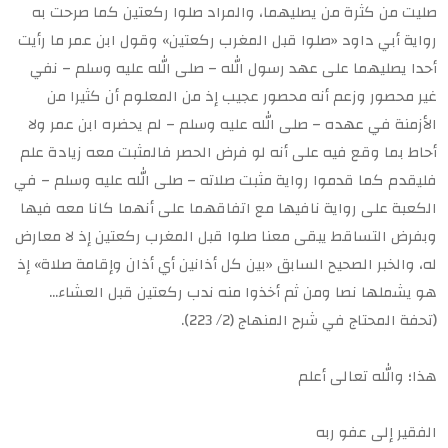
صليت من كثرة من يصليهما، والمراد صلوا ركعتين كما صرحت به
رواية أبي داود «صلوا قبل المغرب ركعتين» وقول ابن عمر ما رأيت
أحدا يصليهما على عهد رسول الله – صلى الله عليه وسلم – نفي
غير محصور وزعم أنه محصور عجيب إذ من المعلوم أن كثيرا من
الأزمنة في عهده – صلى الله عليه وسلم – لم يحضره ابن عمر ولا
أحاط بما وقع فيه على أنه لو فرض الحصر فالمثبت معه زيادة علم
فليقدم كما قدموا رواية مثبت صلاته – صلى الله عليه وسلم – في
الكعبة على رواية نافيها مع اتفاقهما على أنهما كانا معه فيها
وبفرض التساقط يبقى معنا صلوا قبل المغرب ركعتين إذ لا معارض
له، والخبر الصحيح السابق «بين كل أذانين أي أذان وإقامة صلاة» إذ
هو يشملها نصا ومن ثم أخذوا منه ندب ركعتين قبل العشاء…
(تحفة المحتاج في شرح المنهاج (2/ 223).
هذا؛ والله تعالى أعلم
الفقير إلى عفو ربه