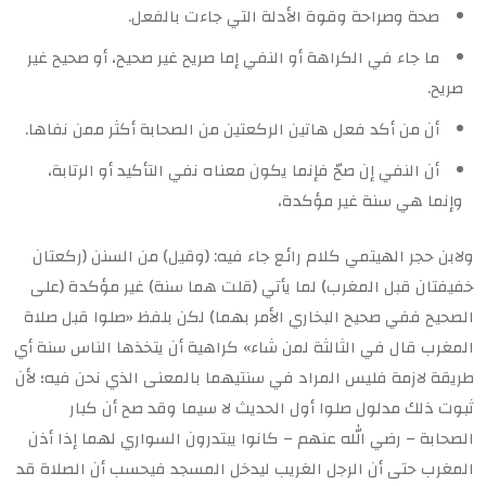
صحة وصراحة وقوة الأدلة التي جاءت بالفعل.
ما جاء في الكراهة أو النفي إما صريح غير صحيح، أو صحيح غير
صريح.
أن من أكد فعل هاتين الركعتين من الصحابة أكثر ممن نفاها.
أن النفي إن صحّ فإنما يكون معناه نفي التأكيد أو الرتابة،
وإنما هي سنة غير مؤكدة،
ولابن حجر الهيتمي كلام رائع جاء فيه: (وقيل) من السنن (ركعتان
خفيفتان قبل المغرب) لما يأتي (قلت هما سنة) غير مؤكدة (على
الصحيح ففي صحيح البخاري الأمر بهما) لكن بلفظ «صلوا قبل صلاة
المغرب قال في الثالثة لمن شاء» كراهية أن يتخذها الناس سنة أي
طريقة لازمة فليس المراد في سنتيهما بالمعنى الذي نحن فيه؛ لأن
ثبوت ذلك مدلول صلوا أول الحديث لا سيما وقد صح أن كبار
الصحابة – رضي الله عنهم – كانوا يبتدرون السواري لهما إذا أذن
المغرب حتى أن الرجل الغريب ليدخل المسجد فيحسب أن الصلاة قد