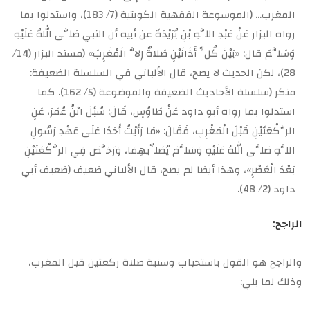
المغرب… (الموسوعة الفقهية الكويتية (7/ 183)، واستدلوا بما
رواه البزار عَنْ عَبْدِ اللَّهِ بْنِ بُرَيْدَةَ عن أبيه أن النبي صَلَّى اللهُ عَلَيْهِ
وَسَلَّمَ قال: «بَيْنَ كُلِّ أَذَانَيْنِ صَلاةٌ إلاَّ الَمْغَرِبَ» (مسند البزار (14/
28)، لكن الحديث لا يصح، قال الألباني في السلسلة الضعيفة:
منكر (سلسلة الأحاديث الضعيفة والموضوعة (5/ 162). كما
استدلوا بما رواه أبو داود عَنْ طَاوُسٍ، قَالَ: سُئِلَ ابْنُ عُمَرَ، عَنِ
الرَّكْعَتَيْنِ قَبْلَ الْمَغْرِبِ، فَقَالَ: «مَا رَأَيْتُ أَحَدًا عَلَى عَهْدِ رَسُولِ
اللَّهِ صَلَّى اللهُ عَلَيْهِ وَسَلَّمَ يُصَلِّيهِمَا، وَرَخَّصَ فِي الرَّكْعَتَيْنِ
بَعْدَ الْعَصْرِ»، وهذا أيضا لم يصح، قال الألباني ضعيف (ضعيف أبي
داود (2/ 48).
الراجح:
والراجح هو القول باستحباب وسنية صلاة ركعتين قبل المغرب،
وذلك لما يلي: