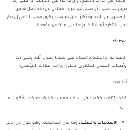
الأدلة التي جاءت بالفعل، وأن ما جاء في الكراهة أو النفي إما
صريح غير صحيح، أو صحيح غير صريح، كما أن من أكد فعل هاتين
الركعتين من الصحابة أكثر ممن نفاها، ويكون معنى النفي إن صحّ
نفي التأكيد أو الرتابة، وإنما هي سنة غير مؤكدة.
الإجابة:
الحمد لله، والصلاة والسلام على سيدنا رسول الله، وعلى آله
وأصحابه الطيبين الطاهرين، وعلى أزواجه أمهات المؤمنين؛
أما بعد؛
فقد اختلف الفقهاء في سنة المغرب القبلية، وملخص الأقوال ما
يلي:
الاستحباب والسنية،
وبه قال الشافعية، وهو قول ابن حزم،