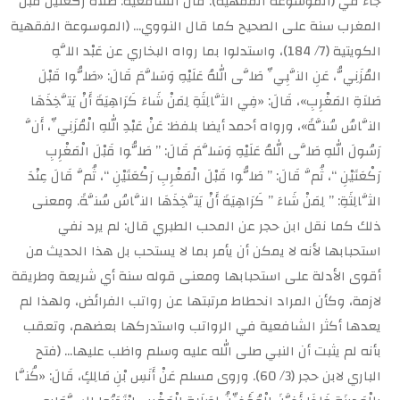
جاء في (الموسوعة الفقهية): قال الشافعية: صلاة ركعتين قبل
المغرب سنة على الصحيح كما قال النووي… (الموسوعة الفقهية
الكويتية (7/ 184)، واستدلوا بما رواه البخاري عن عَبْد اللَّهِ
المُزَنِيُّ، عَنِ النَّبِيِّ صَلَّى اللهُ عَلَيْهِ وَسَلَّمَ قَالَ: «صَلُّوا قَبْلَ
صَلاَةِ المَغْرِبِ»، قَالَ: «فِي الثَّالِثَةِ لِمَنْ شَاءَ كَرَاهِيَةَ أَنْ يَتَّخِذَهَا
النَّاسُ سُنَّةً»، ورواه أحمد أيضا بلفظ: عَنْ عَبْدِ اللهِ الْمُزَنِيِّ، أَنَّ
رَسُولَ اللهِ صَلَّى اللهُ عَلَيْهِ وَسَلَّمَ قَالَ: ” صَلُّوا قَبْلَ الْمَغْرِبِ
رَكْعَتَيْنِ “، ثُمَّ قَالَ: ” صَلُّوا قَبْلَ الْمَغْرِبِ رَكْعَتَيْنِ “، ثُمَّ قَالَ عِنْدَ
الثَّالِثَةِ: ” لِمَنْ شَاءَ ” كَرَاهِيَةَ أَنْ يَتَّخِذَهَا النَّاسُ سُنَّةً. ومعنى
ذلك كما نقل ابن حجر عن المحب الطبري قال: لم يرد نفي
استحبابها لأنه لا يمكن أن يأمر بما لا يستحب بل هذا الحديث من
أقوى الأدلة على استحبابها ومعنى قوله سنة أي شريعة وطريقة
لازمة، وكأن المراد انحطاط مرتبتها عن رواتب الفرائض، ولهذا لم
يعدها أكثر الشافعية في الرواتب واستدركها بعضهم، وتعقب
بأنه لم يثبت أن النبي صلى الله عليه وسلم واظب عليها… (فتح
الباري لابن حجر (3/ 60). وروى مسلم عَنْ أَنَسِ بْنِ مَالِكٍ، قَالَ: «كُنَّا