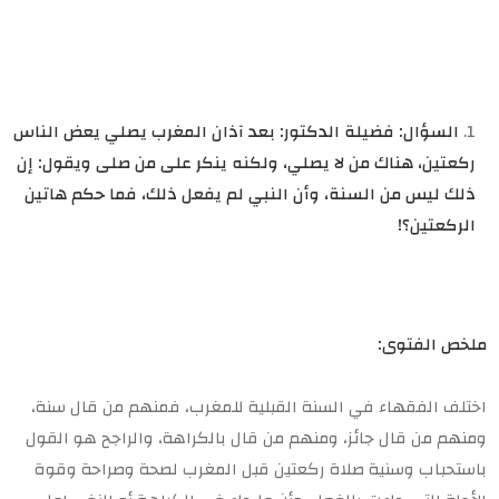
السؤال: فضيلة الدكتور: بعد آذان المغرب يصلي يعض الناس
ركعتين، هناك من لا يصلي، ولكنه ينكر على من صلى ويقول: إن
ذلك ليس من السنة، وأن النبي لم يفعل ذلك، فما حكم هاتين
الركعتين؟!
ملخص الفتوى:
اختلف الفقهاء في السنة القبلية للمغرب، فمنهم من قال سنة،
ومنهم من قال جائز، ومنهم من قال بالكراهة، والراجح هو القول
باستحباب وسنية صلاة ركعتين قبل المغرب لصحة وصراحة وقوة