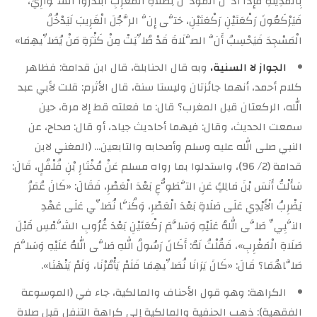
بِالْمَدِينَةِ فَإِذَا أَذَّنَ الْمُؤَذِّنُ لِصَلَاةِ الْمَغْرِبِ ابْتَدَرُوا السَّوَارِيَ،
فَيَرْكَعُونَ رَكْعَتَيْنِ رَكْعَتَيْنِ، حَتَّى إِنَّ الرَّجُلَ الْغَرِيبَ لَيَدْخُلُ
الْمَسْجِدَ فَيَحْسِبُ أَنَّ الصَّلَاةَ قَدْ صُلِّيَتْ مِنْ كَثْرَةِ مَنْ يُصَلِّيهِمَا»
الجواز لا السنية،
وبه قال الحنابلة، قال ابن قدامة: فظاهر
كلام أحمد، أنهما جائزتان وليستا سنة، قال الأثرم: قلت لأبي عبد
الله، الركعتان قبل المغرب؟ قال: ما فعلته قط إلا مرة، حين
سمعت الحديث، وقال: فيهما أحاديث جياد، أو قال: صحاح، عن
النبي صلى الله عليه وسلم وأصحابه والتابعين… (المغني لابن
قدامة (2/ 96)، واستدلوا بما رواه مسلم عَنْ مُخْتَارِ بْنِ فُلْفُلٍ، قَالَ:
سَأَلْتُ أَنَسَ بْنَ مَالِكٍ عَنِ التَّطَوُّعِ بَعْدَ الْعَصْرِ، فَقَالَ: «كَانَ عُمَرُ
يَضْرِبُ الْأَيْدِي عَلَى صَلَاةٍ بَعْدَ الْعَصْرِ، وَكُنَّا نُصَلِّي عَلَى عَهْدِ
النَّبِيِّ صَلَّى اللهُ عَلَيْهِ وَسَلَّمَ رَكْعَتَيْنِ بَعْدَ غُرُوبِ الشَّمْسِ قَبْلَ
صَلَاةِ الْمَغْرِبِ»، فَقُلْتُ لَهُ: أَكَانَ رَسُولُ اللهِ صَلَّى اللهُ عَلَيْهِ وَسَلَّمَ
صَلَّاهُمَا؟ قَالَ: «كَانَ يَرَانَا نُصَلِّيهِمَا فَلَمْ يَأْمُرْنَا، وَلَمْ يَنْهَنَا».
الكراهة: وهو قول الأحناف والمالكية، جاء في (الموسوعة
الفقهية): ذهب الحنفية والمالكية إلى كراهة التنفل قبل صلاة